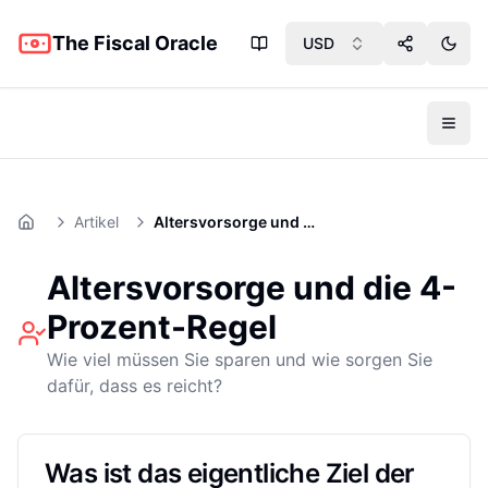
The Fiscal Oracle
USD
Share App
Toggl
Toggl
Artikel
Altersvorsorge und die 4%-Regel
Home
Altersvorsorge und die 4-
Prozent-Regel
Wie viel müssen Sie sparen und wie sorgen Sie
dafür, dass es reicht?
Was ist das eigentliche Ziel der