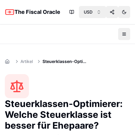
The Fiscal Oracle
USD
Share App
Toggl
Toggl
Artikel
Steuerklassen-Optimierer
Home
Steuerklassen-Optimierer:
Welche Steuerklasse ist
besser für Ehepaare?